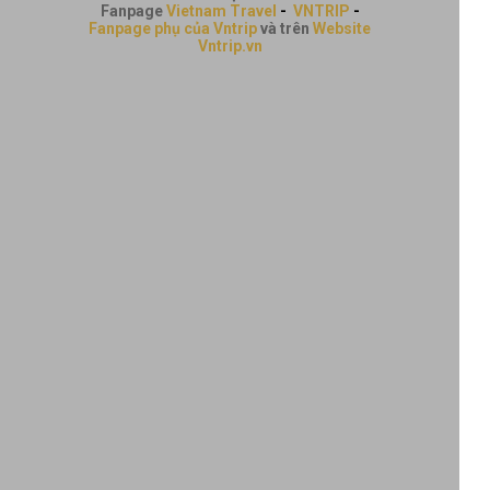
Fanpage
Vietnam Travel
-
VNTRIP
-
Fanpage phụ của Vntrip
và trên
Website
Vntrip.vn